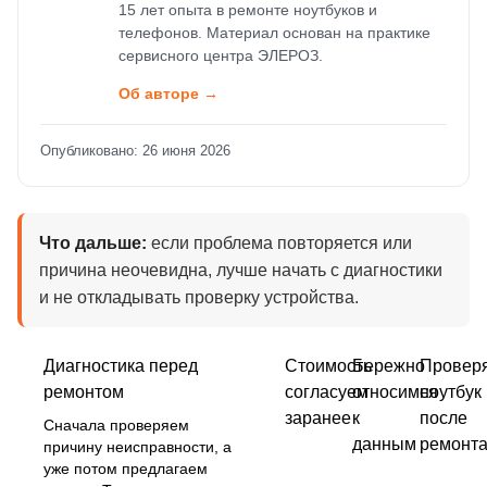
15 лет опыта в ремонте ноутбуков и
телефонов. Материал основан на практике
сервисного центра ЭЛЕРОЗ.
Об авторе →
Опубликовано: 26 июня 2026
Что дальше:
если проблема повторяется или
причина неочевидна, лучше начать с диагностики
и не откладывать проверку устройства.
Диагностика перед
Стоимость
Бережно
Провер
ремонтом
согласуем
относимся
ноутбук
заранее
к
после
Сначала проверяем
данным
ремонт
причину неисправности, а
уже потом предлагаем