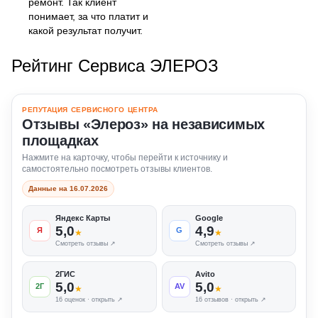
ремонт. Так клиент
понимает, за что платит и
какой результат получит.
Рейтинг Сервиса ЭЛЕРОЗ
РЕПУТАЦИЯ СЕРВИСНОГО ЦЕНТРА
Отзывы «Элероз» на независимых
площадках
Нажмите на карточку, чтобы перейти к источнику и
самостоятельно посмотреть отзывы клиентов.
Данные на 16.07.2026
Яндекс Карты
Google
5,0
4,9
Я
G
★
★
Смотреть отзывы ↗
Смотреть отзывы ↗
2ГИС
Avito
5,0
5,0
2Г
AV
★
★
16 оценок · открыть ↗
16 отзывов · открыть ↗