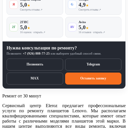
5,0
4,9
Я
G
★
★
Смотреть отзывы ↗
Смотреть отзывы ↗
2ГИС
Avito
5,0
5,0
2Г
AV
★
★
16 оценок · открыть ↗
16 отзывов · открыть ↗
Нужна консультация по ремонту?
Позвоните:
+7 (926) 888-77-25
или выберите удобный способ связи.
Позвонить
Telegram
MAX
Оставить заявку
Ремонт от 30 минут
Сервисный центр Eleroz предлагает профессиональные
услуги по ремонту планшетов Lenovo. Мы располагаем
квалифицированными специалистами, которые имеют опыт
работы с различными моделями планшетов этой марки. В
нашем центре выполняются все виды ремонта, включая