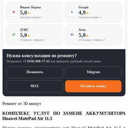
Яндекс Карты
Google
5,0
4,9
Я
G
★
★
Смотреть отзывы ↗
Смотреть отзывы ↗
2ГИС
Avito
5,0
5,0
2Г
AV
★
★
16 оценок · открыть ↗
16 отзывов · открыть ↗
Нужна консультация по ремонту?
Позвоните:
+7 (926) 888-77-25
или выберите удобный способ связи.
Позвонить
Telegram
MAX
Оставить заявку
Ремонт от 30 минут
КОМПЛЕКС УСЛУГ ПО ЗАМЕНЕ АККУМУЛЯТОРА
Huawei MatePad Air 11.5