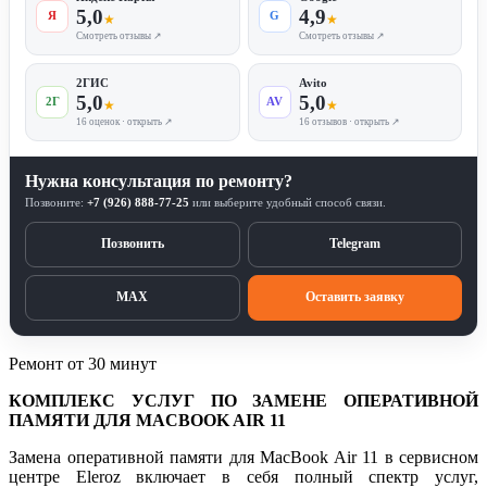
5,0
4,9
Я
G
★
★
Смотреть отзывы ↗
Смотреть отзывы ↗
2ГИС
Avito
5,0
5,0
2Г
AV
★
★
16 оценок · открыть ↗
16 отзывов · открыть ↗
Нужна консультация по ремонту?
Позвоните:
+7 (926) 888-77-25
или выберите удобный способ связи.
Позвонить
Telegram
MAX
Оставить заявку
Ремонт от 30 минут
КОМПЛЕКС УСЛУГ ПО ЗАМЕНЕ ОПЕРАТИВНОЙ
ПАМЯТИ ДЛЯ MACBOOK AIR 11
Замена оперативной памяти для MacBook Air 11 в сервисном
центре Eleroz включает в себя полный спектр услуг,