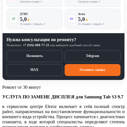
Смотреть отзывы ↗
Смотреть отзывы ↗
2ГИС
Avito
5,0
5,0
2Г
AV
★
★
16 оценок · открыть ↗
16 отзывов · открыть ↗
Нужна консультация по ремонту?
Позвоните:
+7 (926) 888-77-25
или выберите удобный способ связи.
Позвонить
Telegram
MAX
Оставить заявку
Ремонт от 30 минут
УСЛУГА ПО ЗАМЕНЕ ДИСПЛЕЯ для Samsung Tab S3 9.7
в сервисном центре Eleroz включает в себя полный спектр
работ, направленных на восстановление функциональности и
внешнего вида устройства. Процесс начинается с диагностики
планшета, в ходе которой специалисты определяют степень
повреждения дисплея и необходимость замены.