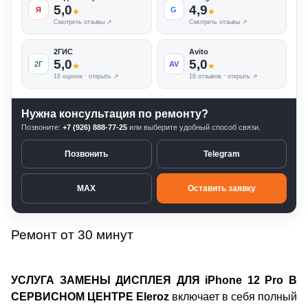
5,0
4,9
Я
G
★
★
Смотреть отзывы ↗
Смотреть отзывы ↗
2ГИС
Avito
5,0
5,0
2Г
AV
★
★
16 оценок · открыть ↗
16 отзывов · открыть ↗
Нужна консультация по ремонту?
Позвоните:
+7 (926) 888-77-25
или выберите удобный способ связи.
Позвонить
Telegram
MAX
Оставить заявку
Ремонт от 30 минут
УСЛУГА ЗАМЕНЫ ДИСПЛЕЯ ДЛЯ iPhone 12 Pro В
СЕРВИСНОМ ЦЕНТРЕ Eleroz
включает в себя полный