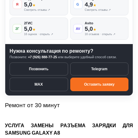
5,0
4,9
Я
G
★
★
Смотреть отзывы ↗
Смотреть отзывы ↗
2ГИС
Avito
5,0
5,0
2Г
AV
★
★
16 оценок · открыть ↗
16 отзывов · открыть ↗
Нужна консультация по ремонту?
Позвоните:
+7 (926) 888-77-25
или выберите удобный способ связи.
Позвонить
Telegram
MAX
Оставить заявку
Ремонт от 30 минут
УСЛУГА ЗАМЕНЫ РАЗЪЕМА ЗАРЯДКИ ДЛЯ
SAMSUNG GALAXY A8