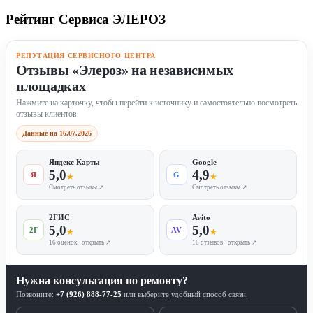
Рейтинг Сервиса ЭЛЕРОЗ
РЕПУТАЦИЯ СЕРВИСНОГО ЦЕНТРА
Отзывы «Элероз» на независимых
площадках
Нажмите на карточку, чтобы перейти к источнику и самостоятельно посмотреть
отзывы клиентов.
Данные на 16.07.2026
Яндекс Карты
Google
5,0
4,9
Я
G
★
★
Смотреть отзывы ↗
Смотреть отзывы ↗
2ГИС
Avito
5,0
5,0
2Г
AV
★
★
16 оценок · открыть ↗
16 отзывов · открыть ↗
Нужна консультация по ремонту?
Позвоните:
+7 (926) 888-77-25
или выберите удобный способ связи.