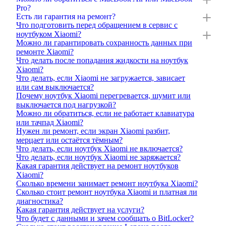
Pro?
Есть ли гарантия на ремонт?
Что подготовить перед обращением в сервис с
ноутбуком Xiaomi?
Можно ли гарантировать сохранность данных при
ремонте Xiaomi?
Что делать после попадания жидкости на ноутбук
Xiaomi?
Что делать, если Xiaomi не загружается, зависает
или сам выключается?
Почему ноутбук Xiaomi перегревается, шумит или
выключается под нагрузкой?
Можно ли обратиться, если не работает клавиатура
или тачпад Xiaomi?
Нужен ли ремонт, если экран Xiaomi разбит,
мерцает или остаётся тёмным?
Что делать, если ноутбук Xiaomi не включается?
Что делать, если ноутбук Xiaomi не заряжается?
Какая гарантия действует на ремонт ноутбуков
Xiaomi?
Сколько времени занимает ремонт ноутбука Xiaomi?
Сколько стоит ремонт ноутбука Xiaomi и платная ли
диагностика?
Какая гарантия действует на услуги?
Что будет с данными и зачем сообщать о BitLocker?