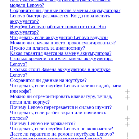
модели Lenovo?
Сохранятся ли данные после замены аккумулятора?
Lenovo быстро разряжается. Когда пора менять
аккумулятор?
Ноутбук Lenovo работает только от сети. Это
аккумулятор?
Что делать, если аккумулятор Lenovo вздулся?
Можно ли сначала просто проконсультироваться?
Нужно ли платить за диагностику?
Какая гарантия дается на замену аккумулятора?
Сколько времени занимает замена аккумулятора
Lenovo?
Сколько стоит Замена аккумулятора в ноутбуке
Lenovo?
Сохранятся ли данные на ноутбуке?
Что делать, если ноутбук Lenovo залили водой, чаем
или кофе?
Можно ли отремонтировать клавиатуру, тачпад,
петли или корпус?
Почему Lenovo перегревается и сильно шумит?
Что делать, если разбит экран или появились
полосы?
Почему Lenovo не заряжается?
Что делать, если ноутбук Lenovo не включается?
Даете ли гарантию на ремонт ноутбуков Lenovo?