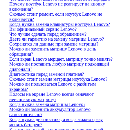
Почему ноутбук Lenovo не реагирует на кнопку
включения?
Сколько стоит ремонт, если ноутбук Lenovo не
включается?
Когда нужна замена клавиатуры ноутбука Lenovo?
Вы официальный сервис Lenovo?
Что лучше сделать перед обращением?
Даете ли гарантию на замену матрицы Lenovo?
Сохранятся ли данные при замене матрицы?
Можно ли заменить матрицу Lenovo в день
обращения?
Если экран Lenovo мерцает, матрицу точно менять?
Можно ли поставить любую матрицу подходящей
диагонали?
Диагностика перед заменой платная?
Сколько стоит замена матрицы ноутбука Lenovo?
Можно ли пользоваться Lenovo с разбитым
экраном?
Полосы на экране Lenovo всегда означают
неисправную матрицу?
Когда нужна замена матрицы Lenovo?
Можно ли заменить аккумулятор Lenovo
самостоятельно?
Когда нужна диагностика, а когда можно сразу
менять батарею?
Как узнать, какой аккумулятор нужен для моей