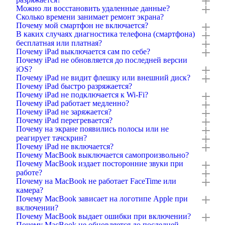
Можно ли восстановить удаленные данные?
Сколько времени занимает ремонт экрана?
Почему мой смартфон не включается?
В каких случаях диагностика телефона (смартфона)
бесплатная или платная?
Почему iPad выключается сам по себе?
Почему iPad не обновляется до последней версии
iOS?
Почему iPad не видит флешку или внешний диск?
Почему iPad быстро разряжается?
Почему iPad не подключается к Wi-Fi?
Почему iPad работает медленно?
Почему iPad не заряжается?
Почему iPad перегревается?
Почему на экране появились полосы или не
реагирует тачскрин?
Почему iPad не включается?
Почему MacBook выключается самопроизвольно?
Почему MacBook издает посторонние звуки при
работе?
Почему на MacBook не работает FaceTime или
камера?
Почему MacBook зависает на логотипе Apple при
включении?
Почему MacBook выдает ошибки при включении?
Почему MacBook не обновляется до последней