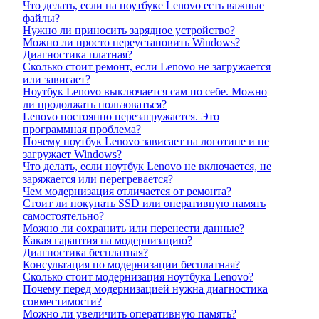
Что делать, если на ноутбуке Lenovo есть важные
файлы?
Нужно ли приносить зарядное устройство?
Можно ли просто переустановить Windows?
Диагностика платная?
Сколько стоит ремонт, если Lenovo не загружается
или зависает?
Ноутбук Lenovo выключается сам по себе. Можно
ли продолжать пользоваться?
Lenovo постоянно перезагружается. Это
программная проблема?
Почему ноутбук Lenovo зависает на логотипе и не
загружает Windows?
Что делать, если ноутбук Lenovo не включается, не
заряжается или перегревается?
Чем модернизация отличается от ремонта?
Стоит ли покупать SSD или оперативную память
самостоятельно?
Можно ли сохранить или перенести данные?
Какая гарантия на модернизацию?
Диагностика бесплатная?
Консультация по модернизации бесплатная?
Сколько стоит модернизация ноутбука Lenovo?
Почему перед модернизацией нужна диагностика
совместимости?
Можно ли увеличить оперативную память?