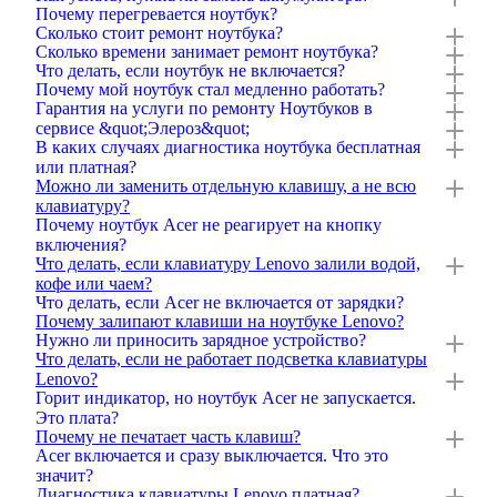
Почему перегревается ноутбук?
Сколько стоит ремонт ноутбука?
Сколько времени занимает ремонт ноутбука?
Что делать, если ноутбук не включается?
Почему мой ноутбук стал медленно работать?
Гарантия на услуги по ремонту Ноутбуков в
сервисе &quot;Элероз&quot;
В каких случаях диагностика ноутбука бесплатная
или платная?
Можно ли заменить отдельную клавишу, а не всю
клавиатуру?
Почему ноутбук Acer не реагирует на кнопку
включения?
Что делать, если клавиатуру Lenovo залили водой,
кофе или чаем?
Что делать, если Acer не включается от зарядки?
Почему залипают клавиши на ноутбуке Lenovo?
Нужно ли приносить зарядное устройство?
Что делать, если не работает подсветка клавиатуры
Lenovo?
Горит индикатор, но ноутбук Acer не запускается.
Это плата?
Почему не печатает часть клавиш?
Acer включается и сразу выключается. Что это
значит?
Диагностика клавиатуры Lenovo платная?