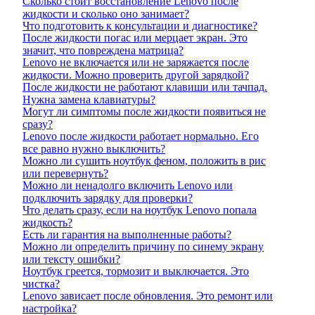
Сколько стоит восстановление Lenovo после
жидкости и сколько оно занимает?
Что подготовить к консультации и диагностике?
После жидкости погас или мерцает экран. Это
значит, что повреждена матрица?
Lenovo не включается или не заряжается после
жидкости. Можно проверить другой зарядкой?
После жидкости не работают клавиши или тачпад.
Нужна замена клавиатуры?
Могут ли симптомы после жидкости появиться не
сразу?
Lenovo после жидкости работает нормально. Его
все равно нужно выключить?
Можно ли сушить ноутбук феном, положить в рис
или перевернуть?
Можно ли ненадолго включить Lenovo или
подключить зарядку для проверки?
Что делать сразу, если на ноутбук Lenovo попала
жидкость?
Есть ли гарантия на выполненные работы?
Можно ли определить причину по синему экрану
или тексту ошибки?
Ноутбук греется, тормозит и выключается. Это
чистка?
Lenovo зависает после обновления. Это ремонт или
настройка?