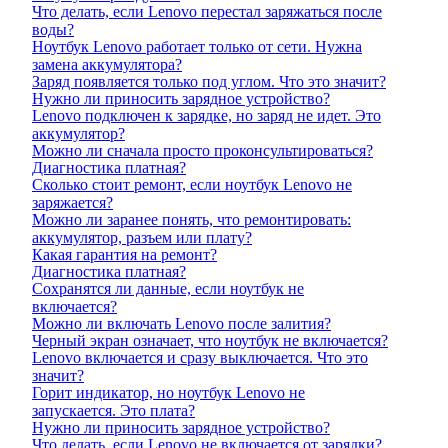
Что делать, если Lenovo перестал заряжаться после
воды?
Ноутбук Lenovo работает только от сети. Нужна
замена аккумулятора?
Заряд появляется только под углом. Что это значит?
Нужно ли приносить зарядное устройство?
Lenovo подключен к зарядке, но заряд не идет. Это
аккумулятор?
Можно ли сначала просто проконсультироваться?
Диагностика платная?
Сколько стоит ремонт, если ноутбук Lenovo не
заряжается?
Можно ли заранее понять, что ремонтировать:
аккумулятор, разъем или плату?
Какая гарантия на ремонт?
Диагностика платная?
Сохранятся ли данные, если ноутбук не
включается?
Можно ли включать Lenovo после залития?
Черный экран означает, что ноутбук не включается?
Lenovo включается и сразу выключается. Что это
значит?
Горит индикатор, но ноутбук Lenovo не
запускается. Это плата?
Нужно ли приносить зарядное устройство?
Что делать, если Lenovo не включается от зарядки?