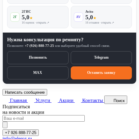
2ГИС
Avito
5,0
5,0
2Г
AV
★
★
16 оценок · открыть ↗
16 отзывов · открыть ↗
Нужна консультация по ремонту?
Позвоните:
+7 (926) 888-77-25
или выберите удобный способ связи.
Позвонить
Telegram
MAX
Оставить заявку
Написать сообщение
Главная
Услуги
Акции
Контакты
Поиск
Подписаться
на новости и акции
+7 926 888-77-25
info@eleroz.ru