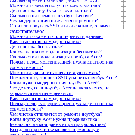
Сколько времени занимает ремонт Lenovo?
Можно ли сначала получить консультацию?
Диагностика ноутбука Lenovo платная?
Сколько стоит ремонт ноутбука Lenovo?
Чем модернизация отличается от ремонта?
Стоит ли покупать SSD или оперативную память
самостоятельно?
Можно ли сохранить или перенести данные?
Какая гарантия на модернизацию?
Диагностика бесплатная?
Консультация по модернизации бесплатная?
Сколько стоит модернизация ноутбука Acer?
Почему перед модернизацией нужна диагностика
совместимости?
Можно ли увеличить оперативную память?
Поможет ли установка SSD ускорить ноутбук Acer?
Когда нужна модернизация ноутбука Acer?
Что делать, если ноутбук Acer не включается, не
заряжается или перегревается?
Какая гарантия на модернизацию?
Почему перед модернизацией нужна диагностика
совместимости?
Чем чистка отличается от ремонта ноутбука?
Когда ноутбуку Acer нужна профилактика?
Безопасны ли мои данные при профилактике?
Всегда ли при чистке меняют термопасту и
термопрокладки?