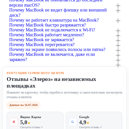
версии macOS?
Почему MacBook не видит флешку или внешний
диск?
Почему не работает клавиатура на MacBook?
Почему MacBook быстро разряжается?
Почему MacBook не подключается к Wi-Fi?
Почему MacBook работает медленно?
Почему MacBook не заряжается?
Почему MacBook перегревается?
Почему на экране появились полосы или пятна?
Почему MacBook не включается, даже если
заряжен?
РЕПУТАЦИЯ СЕРВИСНОГО ЦЕНТРА
Отзывы «Элероз» на независимых
площадках
Нажмите на карточку, чтобы перейти к источнику и самостоятельно посмотреть
отзывы клиентов.
Данные на 16.07.2026
Яндекс Карты
Google
5,0
4,9
Я
G
★
★
Смотреть отзывы ↗
Смотреть отзывы ↗