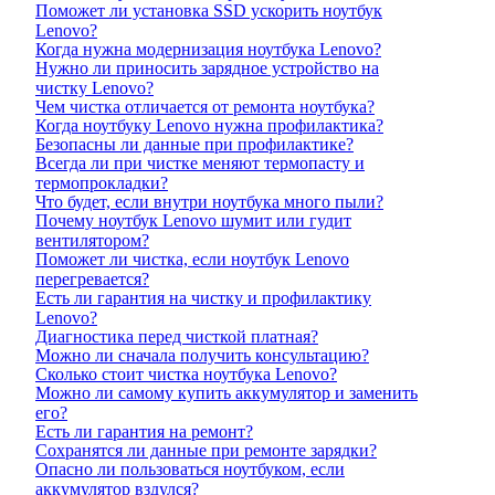
Поможет ли установка SSD ускорить ноутбук
Lenovo?
Когда нужна модернизация ноутбука Lenovo?
Нужно ли приносить зарядное устройство на
чистку Lenovo?
Чем чистка отличается от ремонта ноутбука?
Когда ноутбуку Lenovo нужна профилактика?
Безопасны ли данные при профилактике?
Всегда ли при чистке меняют термопасту и
термопрокладки?
Что будет, если внутри ноутбука много пыли?
Почему ноутбук Lenovo шумит или гудит
вентилятором?
Поможет ли чистка, если ноутбук Lenovo
перегревается?
Есть ли гарантия на чистку и профилактику
Lenovo?
Диагностика перед чисткой платная?
Можно ли сначала получить консультацию?
Сколько стоит чистка ноутбука Lenovo?
Можно ли самому купить аккумулятор и заменить
его?
Есть ли гарантия на ремонт?
Сохранятся ли данные при ремонте зарядки?
Опасно ли пользоваться ноутбуком, если
аккумулятор вздулся?