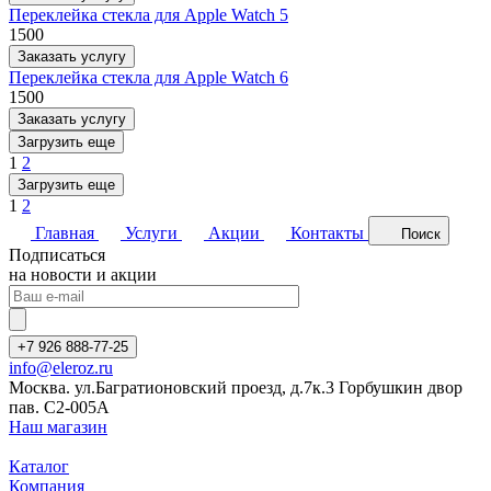
Переклейка стекла для Apple Watch 5
1500
Заказать услугу
Переклейка стекла для Apple Watch 6
1500
Заказать услугу
Загрузить еще
1
2
Загрузить еще
1
2
Главная
Услуги
Акции
Контакты
Поиск
Подписаться
на новости и акции
+7 926 888-77-25
info@eleroz.ru
Москва. ул.Багратионовский проезд, д.7к.3 Горбушкин двор
пав. C2-005A
Наш магазин
Каталог
Компания