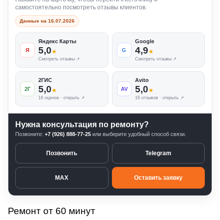
самостоятельно посмотреть отзывы клиентов.
Данные на 16.07.2026
Яндекс Карты
Google
5,0
4,9
Я
G
★
★
Смотреть отзывы ↗
Смотреть отзывы ↗
2ГИС
Avito
5,0
5,0
2Г
AV
★
★
16 оценок · открыть ↗
16 отзывов · открыть ↗
Нужна консультация по ремонту?
Позвоните:
+7 (926) 888-77-25
или выберите удобный способ связи.
Позвонить
Telegram
MAX
Оставить заявку
Ремонт от 60 минут