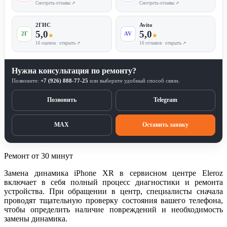
Смотреть отзывы ↗
Смотреть отзывы ↗
2ГИС
Avito
5,0
5,0
2Г
AV
★
★
16 оценок · открыть ↗
16 отзывов · открыть ↗
Нужна консультация по ремонту?
Позвоните:
+7 (926) 888-77-25
или выберите удобный способ связи.
Позвонить
Telegram
MAX
Оставить заявку
Ремонт от 30 минут
Замена динамика iPhone XR в сервисном центре Eleroz
включает в себя полный процесс диагностики и ремонта
устройства. При обращении в центр, специалисты сначала
проводят тщательную проверку состояния вашего телефона,
чтобы определить наличие повреждений и необходимость
замены динамика.