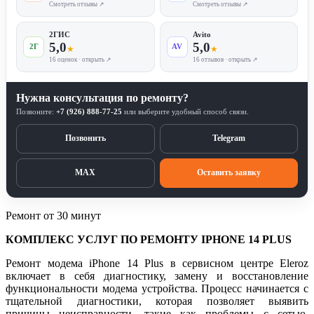
Смотреть отзывы ↗
Смотреть отзывы ↗
2ГИС
Avito
5,0
5,0
2Г
AV
★
★
16 оценок · открыть ↗
16 отзывов · открыть ↗
Нужна консультация по ремонту?
Позвоните:
+7 (926) 888-77-25
или выберите удобный способ связи.
Позвонить
Telegram
MAX
Оставить заявку
Ремонт от 30 минут
КОМПЛЕКС УСЛУГ ПО РЕМОНТУ IPHONE 14 PLUS
Ремонт модема iPhone 14 Plus в сервисном центре Eleroz
включает в себя диагностику, замену и восстановление
функциональности модема устройства. Процесс начинается с
тщательной диагностики, которая позволяет выявить
причины неисправности, такие как проблемы с сетью,