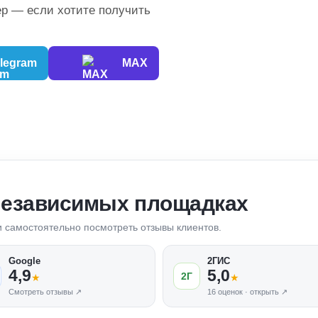
р — если хотите получить
legram
MAX
независимых площадках
 и самостоятельно посмотреть отзывы клиентов.
Google
2ГИС
4,9
5,0
2Г
★
★
Смотреть отзывы ↗
16 оценок · открыть ↗