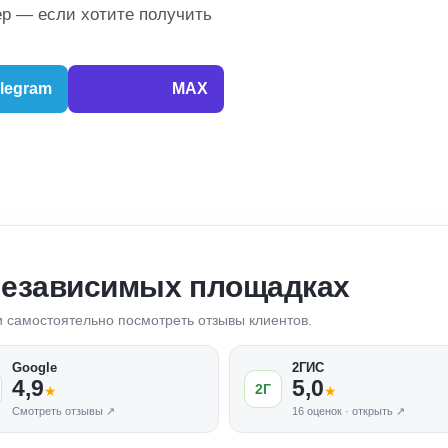
р — если хотите получить
legram
MAX
независимых площадках
 и самостоятельно посмотреть отзывы клиентов.
Google
2ГИС
4,9
5,0
2Г
★
★
Смотреть отзывы ↗
16 оценок · открыть ↗