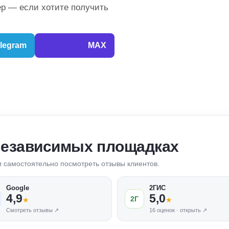
р — если хотите получить
legram
MAX
независимых площадках
 и самостоятельно посмотреть отзывы клиентов.
Google
2ГИС
4,9
5,0
2Г
★
★
Смотреть отзывы ↗
16 оценок · открыть ↗