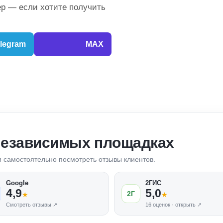
р — если хотите получить
legram
MAX
независимых площадках
 и самостоятельно посмотреть отзывы клиентов.
Google
2ГИС
4,9
5,0
2Г
★
★
Смотреть отзывы ↗
16 оценок · открыть ↗