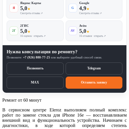
Яндекс Карты
Google
5,0
4,9
Я
G
★
★
Смотреть отзывы ↗
Смотреть отзывы ↗
2ГИС
Avito
5,0
5,0
2Г
AV
★
★
16 оценок · открыть ↗
16 отзывов · открыть ↗
Нужна консультация по ремонту?
Позвоните:
+7 (926) 888-77-25
или выберите удобный способ связи.
Позвонить
Telegram
MAX
Оставить заявку
Ремонт от 60 минут
В сервисном центре Eleroz выполняем полный комплекс
работ по замене стекла для iPhone 16e — восстанавливаем
внешний вид и функциональность устройства. Начинаем с
диагностики, в ходе которой определяем степень