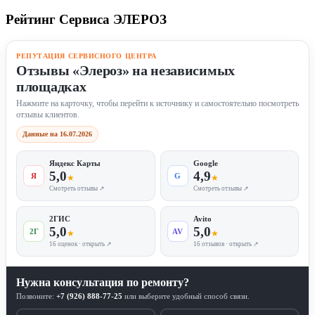
Рейтинг Сервиса ЭЛЕРОЗ
РЕПУТАЦИЯ СЕРВИСНОГО ЦЕНТРА
Отзывы «Элероз» на независимых
площадках
Нажмите на карточку, чтобы перейти к источнику и самостоятельно посмотреть
отзывы клиентов.
Данные на 16.07.2026
Яндекс Карты
Google
5,0
4,9
Я
G
★
★
Смотреть отзывы ↗
Смотреть отзывы ↗
2ГИС
Avito
5,0
5,0
2Г
AV
★
★
16 оценок · открыть ↗
16 отзывов · открыть ↗
Нужна консультация по ремонту?
Позвоните:
+7 (926) 888-77-25
или выберите удобный способ связи.