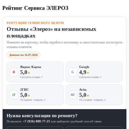
Рейтинг Сервиса ЭЛЕРОЗ
РЕПУТАЦИЯ СЕРВИСНОГО ЦЕНТРА
Отзывы «Элероз» на независимых
площадках
Нажмите на карточку, чтобы перейти к источнику и самостоятельно посмотреть
отзывы клиентов.
Данные на 16.07.2026
Яндекс Карты
Google
5,0
4,9
Я
G
★
★
Смотреть отзывы ↗
Смотреть отзывы ↗
2ГИС
Avito
5,0
5,0
2Г
AV
★
★
16 оценок · открыть ↗
16 отзывов · открыть ↗
Нужна консультация по ремонту?
Позвоните:
+7 (926) 888-77-25
или выберите удобный способ связи.