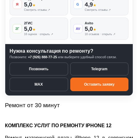
5,0
4,9
Я
G
★
★
Смотреть отзывы ↗
Смотреть отзывы ↗
2ГИС
Avito
5,0
5,0
2Г
AV
★
★
16 оценок · открыть ↗
16 отзывов · открыть ↗
Нужна консультация по ремонту?
Позвоните:
+7 (926) 888-77-25
или выберите удобный способ связи.
Позвонить
Telegram
MAX
Оставить заявку
Ремонт от 30 минут
КОМПЛЕКС УСЛУГ ПО РЕМОНТУ IPHONE 12
Ремонт материнской платы iPhone 12 в сервисном