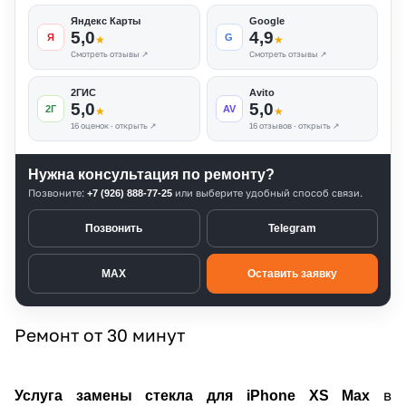
Яндекс Карты
Google
5,0
4,9
Я
G
★
★
Смотреть отзывы ↗
Смотреть отзывы ↗
2ГИС
Avito
5,0
5,0
2Г
AV
★
★
16 оценок · открыть ↗
16 отзывов · открыть ↗
Нужна консультация по ремонту?
Позвоните:
или выберите удобный способ связи.
+7 (926) 888-77-25
Позвонить
Telegram
MAX
Оставить заявку
Ремонт от 30 минут
в
Услуга замены стекла для iPhone XS Max