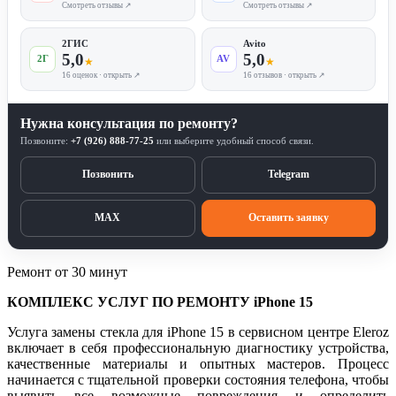
Смотреть отзывы ↗
Смотреть отзывы ↗
2ГИС
Avito
5,0
5,0
2Г
AV
★
★
16 оценок · открыть ↗
16 отзывов · открыть ↗
Нужна консультация по ремонту?
Позвоните:
+7 (926) 888-77-25
или выберите удобный способ связи.
Позвонить
Telegram
MAX
Оставить заявку
Ремонт от 30 минут
КОМПЛЕКС УСЛУГ ПО РЕМОНТУ iPhone 15
Услуга замены стекла для iPhone 15 в сервисном центре Eleroz
включает в себя профессиональную диагностику устройства,
качественные материалы и опытных мастеров. Процесс
начинается с тщательной проверки состояния телефона, чтобы
выявить все возможные повреждения и определить