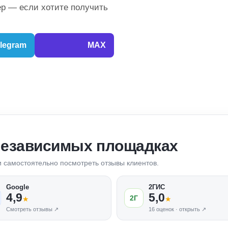
р — если хотите получить
legram
MAX
независимых площадках
 и самостоятельно посмотреть отзывы клиентов.
Google
2ГИС
4,9
5,0
2Г
★
★
Смотреть отзывы ↗
16 оценок · открыть ↗