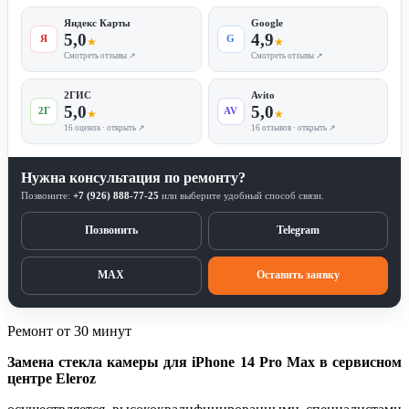
Яндекс Карты
Google
5,0
4,9
Я
G
★
★
Смотреть отзывы ↗
Смотреть отзывы ↗
2ГИС
Avito
5,0
5,0
2Г
AV
★
★
16 оценок · открыть ↗
16 отзывов · открыть ↗
Нужна консультация по ремонту?
Позвоните:
+7 (926) 888-77-25
или выберите удобный способ связи.
Позвонить
Telegram
MAX
Оставить заявку
Ремонт от 30 минут
Замена стекла камеры для iPhone 14 Pro Max в сервисном
центре Eleroz