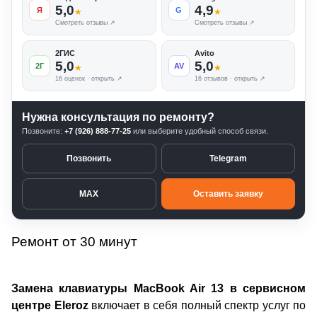
5,0
4,9
Я
G
★
★
Смотреть отзывы ↗
Смотреть отзывы ↗
2ГИС
Avito
5,0
5,0
2Г
AV
★
★
16 оценок · открыть ↗
16 отзывов · открыть ↗
Нужна консультация по ремонту?
Позвоните:
+7 (926) 888-77-25
или выберите удобный способ связи.
Позвонить
Telegram
MAX
Оставить заявку
Ремонт от 30 минут
Замена клавиатуры MacBook Air 13 в сервисном
центре Eleroz
включает в себя полный спектр услуг по