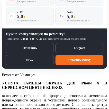
Смотреть отзывы ↗
Смотреть отзывы ↗
2ГИС
Avito
5,0
5,0
2Г
AV
★
★
16 оценок · открыть ↗
16 отзывов · открыть ↗
Нужна консультация по ремонту?
Позвоните:
+7 (926) 888-77-25
или выберите удобный способ связи.
Позвонить
Telegram
MAX
Оставить заявку
Ремонт от 30 минут
УСЛУГА ЗАМЕНЫ ЭКРАНА ДЛЯ iPhone X В
СЕРВИСНОМ ЦЕНТРЕ ELEROZ
включает в себя полный процесс диагностики, демонтажа
поврежденного экрана и установки нового оригинального
или качественного аналогового дисплея. Специалисты центра
проводят тщательную проверку устройства перед началом