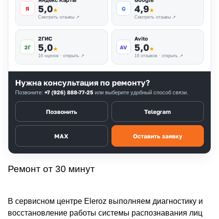
5,0
4,9
Я
G
★
★
Смотреть отзывы ↗
Смотреть отзывы ↗
2ГИС
Avito
5,0
5,0
2Г
AV
★
★
16 оценок · открыть ↗
16 отзывов · открыть ↗
Нужна консультация по ремонту?
+7 (926) 888-77-25
Позвоните:
или выберите удобный способ связи.
Позвонить
Telegram
MAX
Оставить заявку
Ремонт от 30 минут
В сервисном центре Eleroz выполняем диагностику и
восстановление работы системы распознавания лиц