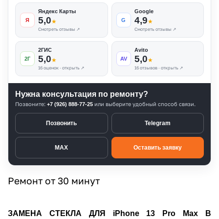
Яндекс Карты
Google
5,0
4,9
Я
G
★
★
Смотреть отзывы ↗
Смотреть отзывы ↗
2ГИС
Avito
5,0
5,0
2Г
AV
★
★
16 оценок · открыть ↗
16 отзывов · открыть ↗
Нужна консультация по ремонту?
Позвоните:
или выберите удобный способ связи.
+7 (926) 888-77-25
Позвонить
Telegram
MAX
Оставить заявку
Ремонт от 30 минут
ЗАМЕНА СТЕКЛА ДЛЯ iPhone 13 Pro Max В