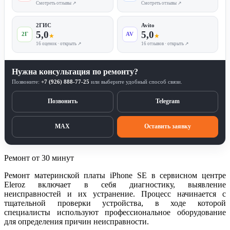
Смотреть отзывы ↗
Смотреть отзывы ↗
2ГИС
Avito
5,0
5,0
2Г
AV
★
★
16 оценок · открыть ↗
16 отзывов · открыть ↗
Нужна консультация по ремонту?
Позвоните:
+7 (926) 888-77-25
или выберите удобный способ связи.
Позвонить
Telegram
MAX
Оставить заявку
Ремонт от 30 минут
Ремонт материнской платы iPhone SE в сервисном центре
Eleroz включает в себя диагностику, выявление
неисправностей и их устранение. Процесс начинается с
тщательной проверки устройства, в ходе которой
специалисты используют профессиональное оборудование
для определения причин неисправности.