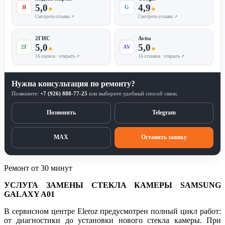
5,0
4,9
Я
G
★
★
Смотреть отзывы ↗
Смотреть отзывы ↗
2ГИС
Avito
5,0
5,0
2Г
AV
★
★
16 оценок · открыть ↗
16 отзывов · открыть ↗
Нужна консультация по ремонту?
Позвоните:
+7 (926) 888-77-25
или выберите удобный способ связи.
Позвонить
Telegram
MAX
Оставить заявку
Ремонт от 30 минут
УСЛУГА ЗАМЕНЫ СТЕКЛА КАМЕРЫ SAMSUNG
GALAXY A01
В сервисном центре Eleroz предусмотрен полный цикл работ:
от диагностики до установки нового стекла камеры. При