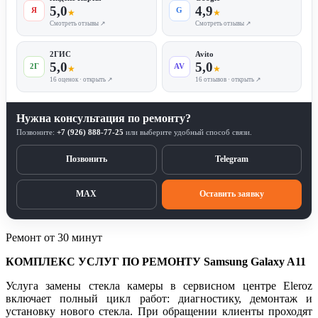
5,0
4,9
Я
G
★
★
Смотреть отзывы ↗
Смотреть отзывы ↗
2ГИС
Avito
5,0
5,0
2Г
AV
★
★
16 оценок · открыть ↗
16 отзывов · открыть ↗
Нужна консультация по ремонту?
Позвоните:
+7 (926) 888-77-25
или выберите удобный способ связи.
Позвонить
Telegram
MAX
Оставить заявку
Ремонт от 30 минут
КОМПЛЕКС УСЛУГ ПО РЕМОНТУ Samsung Galaxy A11
Услуга замены стекла камеры в сервисном центре Eleroz
включает полный цикл работ: диагностику, демонтаж и
установку нового стекла. При обращении клиенты проходят