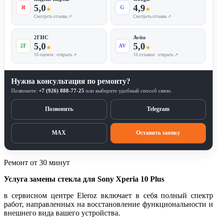
5,0
4,9
Я
G
★
★
Смотреть отзывы ↗
Смотреть отзывы ↗
2ГИС
Avito
5,0
5,0
2Г
AV
★
★
16 оценок · открыть ↗
16 отзывов · открыть ↗
Нужна консультация по ремонту?
Позвоните:
+7 (926) 888-77-25
или выберите удобный способ связи.
Позвонить
Telegram
MAX
Оставить заявку
Ремонт от 30 минут
Услуга замены стекла для Sony Xperia 10 Plus
в сервисном центре Eleroz включает в себя полный спектр
работ, направленных на восстановление функциональности и
внешнего вида вашего устройства.