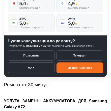
5,0
4,9
Я
G
★
★
Смотреть отзывы ↗
Смотреть отзывы ↗
2ГИС
Avito
5,0
5,0
2Г
AV
★
★
16 оценок · открыть ↗
16 отзывов · открыть ↗
Нужна консультация по ремонту?
Позвоните:
+7 (926) 888-77-25
или выберите удобный способ связи.
Позвонить
Telegram
MAX
Оставить заявку
Ремонт от 30 минут
УСЛУГА ЗАМЕНЫ АККУМУЛАТОРА ДЛЯ Samsung
Galaxy A72