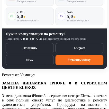
Смотреть отзывы ↗
Смотреть отзывы ↗
2ГИС
Avito
5,0
5,0
2Г
AV
★
★
16 оценок · открыть ↗
16 отзывов · открыть ↗
Нужна консультация по ремонту?
Позвоните:
+7 (926) 888-77-25
или выберите удобный способ связи.
Позвонить
Telegram
MAX
Оставить заявку
Ремонт от 30 минут
ЗАМЕНА ДИНАМИКА IPHONE 8 В СЕРВИСНОМ
ЦЕНТРЕ ELEROZ
Замена динамика iPhone 8 в сервисном центре Eleroz включает
в себя полный спектр услуг по диагностике и ремонту
аудиосистемы устройства. Процедура начинается с
тщательной диагностики, которая позволяет определить