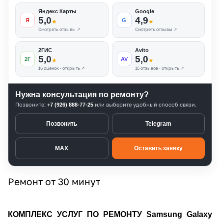
Яндекс Карты
Google
5,0
4,9
Я
G
★
★
Смотреть отзывы ↗
Смотреть отзывы ↗
2ГИС
Avito
5,0
5,0
2Г
AV
★
★
16 оценок · открыть ↗
16 отзывов · открыть ↗
Нужна консультация по ремонту?
Позвоните:
или выберите удобный способ связи.
+7 (926) 888-77-25
Позвонить
Telegram
MAX
Оставить заявку
Ремонт от 30 минут
КОМПЛЕКС УСЛУГ ПО РЕМОНТУ Samsung Galaxy