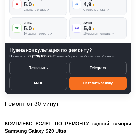
5,0
4,9
Я
G
★
★
Смотреть отзывы ↗
Смотреть отзывы ↗
2ГИС
Avito
5,0
5,0
2Г
AV
★
★
16 оценок · открыть ↗
16 отзывов · открыть ↗
Нужна консультация по ремонту?
Позвоните:
+7 (926) 888-77-25
или выберите удобный способ связи.
Позвонить
Telegram
MAX
Оставить заявку
Ремонт от 30 минут
КОМПЛЕКС УСЛУГ ПО РЕМОНТУ задней камеры
Samsung Galaxy S20 Ultra