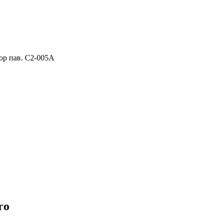
ор пав. C2-005A
ro