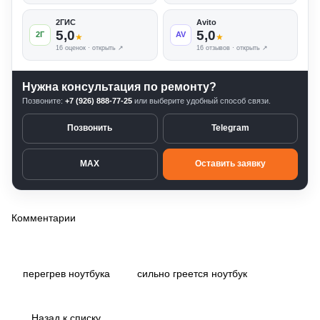
2ГИС
Avito
5,0
5,0
2Г
AV
★
★
16 оценок · открыть ↗
16 отзывов · открыть ↗
Нужна консультация по ремонту?
Позвоните:
+7 (926) 888-77-25
или выберите удобный способ связи.
Позвонить
Telegram
MAX
Оставить заявку
Комментарии
перегрев ноутбука
сильно греется ноутбук
Назад к списку