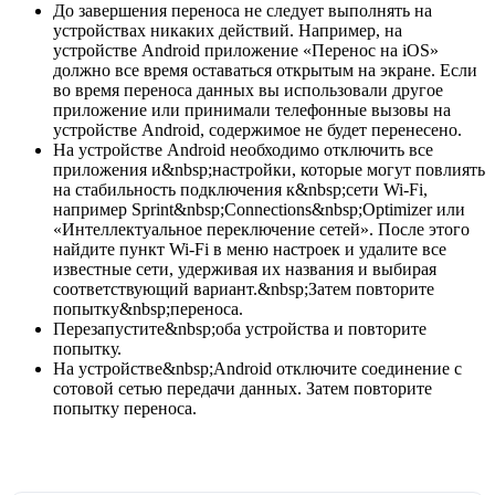
До завершения переноса не следует выполнять на
устройствах никаких действий. Например, на
устройстве Android приложение «Перенос на iOS»
должно все время оставаться открытым на экране. Если
во время переноса данных вы использовали другое
приложение или принимали телефонные вызовы на
устройстве Android, содержимое не будет перенесено.
На устройстве Android необходимо отключить все
приложения и&nbsp;настройки, которые могут повлиять
на стабильность подключения к&nbsp;сети Wi-Fi,
например Sprint&nbsp;Connections&nbsp;Optimizer или
«Интеллектуальное переключение сетей». После этого
найдите пункт Wi-Fi в меню настроек и удалите все
известные сети, удерживая их названия и выбирая
соответствующий вариант.&nbsp;Затем повторите
попытку&nbsp;переноса.
Перезапустите&nbsp;оба устройства и повторите
попытку.
На устройстве&nbsp;Android отключите соединение с
сотовой сетью передачи данных. Затем повторите
попытку переноса.