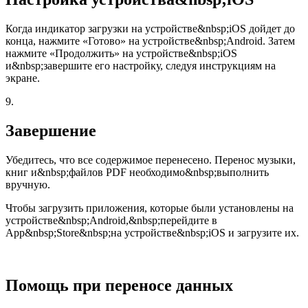
Когда индикатор загрузки на устройстве&nbsp;iOS дойдет до
конца, нажмите «Готово» на устройстве&nbsp;Android. Затем
нажмите «Продолжить» на устройстве&nbsp;iOS
и&nbsp;завершите его настройку, следуя инструкциям на
экране.
9.
Завершение
Убедитесь, что все содержимое перенесено. Перенос музыки,
книг и&nbsp;файлов PDF необходимо&nbsp;выполнить
вручную.
Чтобы загрузить приложения, которые были установлены на
устройстве&nbsp;Android,&nbsp;перейдите в
App&nbsp;Store&nbsp;на устройстве&nbsp;iOS и загрузите их.
Помощь при переносе данных