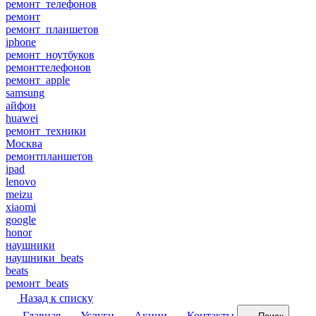
ремонт_телефонов
ремонт
ремонт_планшетов
iphone
ремонт_ноутбуков
ремонттелефонов
ремонт_apple
samsung
айфон
huawei
ремонт_техники
Москва
ремонтпланшетов
ipad
lenovo
meizu
xiaomi
google
honor
наушники
наушники_beats
beats
ремонт_beats
Назад к списку
Главная
Услуги
Акции
Контакты