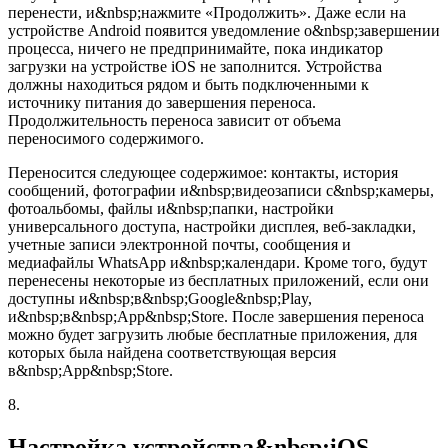
перенести, и&nbsp;нажмите «Продолжить». Даже если на
устройстве Android появится уведомление о&nbsp;завершении
процесса, ничего не предпринимайте, пока индикатор
загрузки на устройстве iOS не заполнится. Устройства
должны находиться рядом и быть подключенными к
источнику питания до завершения переноса.
Продолжительность переноса зависит от объема
переносимого содержимого.
Переносится следующее содержимое: контакты, история
сообщений, фотографии и&nbsp;видеозаписи с&nbsp;камеры,
фотоальбомы, файлы и&nbsp;папки, настройки
универсального доступа, настройки дисплея, веб-закладки,
учетные записи электронной почты, сообщения и
медиафайлы WhatsApp и&nbsp;календари. Кроме того, будут
перенесены некоторые из бесплатных приложений, если они
доступны и&nbsp;в&nbsp;Google&nbsp;Play,
и&nbsp;в&nbsp;App&nbsp;Store. После завершения переноса
можно будет загрузить любые бесплатные приложения, для
которых была найдена соответствующая версия
в&nbsp;App&nbsp;Store.
8.
Настройка устройства&nbsp;iOS