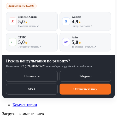
Данные на 16.07.2026
Яндекс Карты
Google
5,0
4,9
Я
G
★
★
Смотреть отзывы ↗
Смотреть отзывы ↗
2ГИС
Avito
5,0
5,0
2Г
AV
★
★
16 оценок · открыть ↗
16 отзывов · открыть ↗
Нужна консультация по ремонту?
Позвоните:
+7 (926) 888-77-25
или выберите удобный способ связи.
Позвонить
Telegram
MAX
Оставить заявку
Комментарии
Загрузка комментариев...