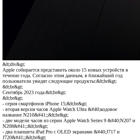
&lt;div&gt;
Apple собирается представить около 15 новых устройств в
течение года. Согласно этим данным, в ближайший год
пользователи увидят следующие продукты:&lt;br&gt;
&lt;br&gt;
Сентябрь 2023 года:&lt;br&gt;
&lt;br&gt;
- серия смартфонов iPhone 15;&lt;br&gt;
- вторая версия часов Apple Watch Ultra &#40;кодовое
название N210&#41;;&lt;br&gt;
- две модели часов из серии Apple Watch Series 9 &#40;N207 и
N208&#41;;&lt;br&gt;
- два планшета iPad Pro с OLED экранами &#40;J717 и
J720&#41;;&lt;br&gt;