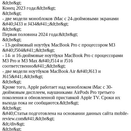
&lt;br&gt;
Конец 2023 года:&lt;br&gt;
&lt;br&gt;
- две модели моноблоков iMac с 24-дюймовыми экранами
&#40;J433 и J434&#41;;&lt;br&gt;
&lt;br&gt;
Первая половина 2024 года:&lt;br&gt;
&lt;br&gt;
- 13-дюймовый ноутбук MacBook Pro с процессором M3
&#40;J504&#41;;&lt;br&gt;
- 14- и 16-дюймовые ноутбуки MacBook Pro с процессорами
M3 Pro и M3 Max &#40;J514 и J516
соответственно&#41;;&lt;br&gt;
- две модели ноутбуков MacBook Air &#40;J613 и
J615&#41;.&lt;br&gt;
&lt;br&gt;
Кроме того, Apple работает над моноблоком iMac с 30-
дюймовым дисплеем, наушниками AirPods Pro третьего
поколения и обновленной приставкой Apple TV. Сроки их
выхода пока не сообщаются.&lt;br&gt;
&lt;br&gt;
&#40;Статья подготовлена на основании данных сайта mobile-
review.com&#41;&lt;br&gt;
&lt;/div&gt;
&lt;br&gt;