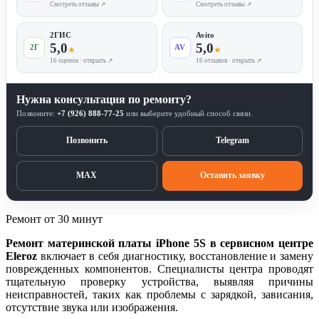
Смотреть отзывы ↗
Смотреть отзывы ↗
2ГИС
Avito
5,0
5,0
2Г
AV
★
★
16 оценок · открыть ↗
16 отзывов · открыть ↗
Нужна консультация по ремонту?
Позвоните:
+7 (926) 888-77-25
или выберите удобный способ связи.
Позвонить
Telegram
MAX
Оставить заявку
Ремонт от 30 минут
Ремонт материнской платы iPhone 5S в сервисном центре
Eleroz
включает в себя диагностику, восстановление и замену
поврежденных компонентов. Специалисты центра проводят
тщательную проверку устройства, выявляя причины
неисправностей, таких как проблемы с зарядкой, зависания,
отсутствие звука или изображения.