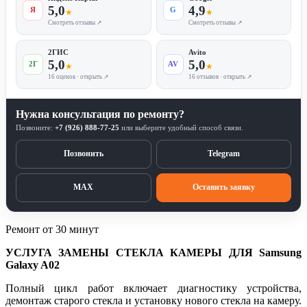
5,0
4,9
Я
G
★
★
Смотреть отзывы ↗
Смотреть отзывы ↗
2ГИС
Avito
5,0
5,0
2Г
AV
★
★
16 оценок · открыть ↗
16 отзывов · открыть ↗
Нужна консультация по ремонту?
Позвоните:
+7 (926) 888-77-25
или выберите удобный способ связи.
Позвонить
Telegram
MAX
Оставить заявку
Ремонт от 30 минут
УСЛУГА ЗАМЕНЫ СТЕКЛА КАМЕРЫ ДЛЯ Samsung
Galaxy A02
Полный цикл работ включает диагностику устройства,
демонтаж старого стекла и установку нового стекла на камеру.