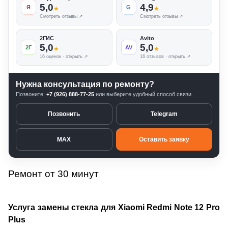
5,0
4,9
Я
G
★
★
Смотреть отзывы ↗
Смотреть отзывы ↗
2ГИС
Avito
5,0
5,0
2Г
AV
★
★
16 оценок · открыть ↗
16 отзывов · открыть ↗
Нужна консультация по ремонту?
Позвоните:
+7 (926) 888-77-25
или выберите удобный способ связи.
Позвонить
Telegram
MAX
Оставить заявку
Ремонт от 30 минут
Услуга замены стекла для Xiaomi Redmi Note 12 Pro
Plus