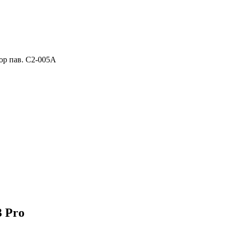
ор пав. C2-005A
3 Pro