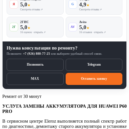
5,0
4,9
Я
G
★
★
Смотреть отзывы ↗
Смотреть отзывы ↗
2ГИС
Avito
5,0
5,0
2Г
AV
★
★
16 оценок · открыть ↗
16 отзывов · открыть ↗
Нужна консультация по ремонту?
Позвоните:
+7 (926) 888-77-25
или выберите удобный способ связи.
Позвонить
Telegram
MAX
Оставить заявку
Ремонт от 30 минут
УСЛУГА ЗАМЕНЫ АККУМУЛЯТОРА ДЛЯ HUAWEI P60
PRO
В сервисном центре Eleroz выполняется полный спектр работ
по диагностике, демонтажу старого аккумулятора и установке