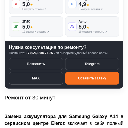
5,0
4,9
Я
G
★
★
Смотреть отзывы ↗
Смотреть отзывы ↗
2ГИС
Avito
5,0
5,0
2Г
AV
★
★
16 оценок · открыть ↗
16 отзывов · открыть ↗
Нужна консультация по ремонту?
Позвоните:
+7 (926) 888-77-25
или выберите удобный способ связи.
Позвонить
Telegram
MAX
Оставить заявку
Ремонт от 30 минут
Замена аккумулятора для Samsung Galaxy A14 в
сервисном центре Eleroz
включает в себя полный