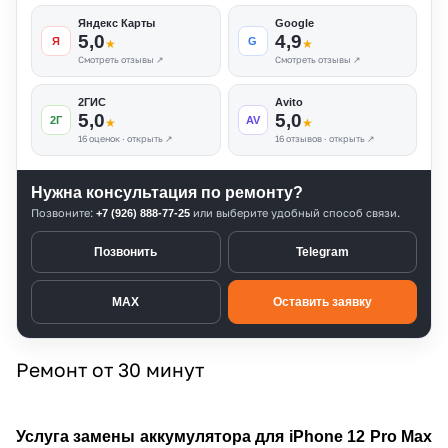
Яндекс Карты
Google
5,0
4,9
Я
G
★
★
Смотреть отзывы ↗
Смотреть отзывы ↗
2ГИС
Avito
5,0
5,0
2Г
AV
★
★
16 оценок · открыть ↗
16 отзывов · открыть ↗
Нужна консультация по ремонту?
Позвоните:
или выберите удобный способ связи.
+7 (926) 888-77-25
Позвонить
Telegram
MAX
Оставить заявку
Ремонт от 30 минут
Услуга замены аккумулятора для iPhone 12 Pro Max