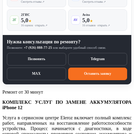
Смотреть отзывы ↗
Смотреть отзывы ↗
2ГИС
Avito
5,0
5,0
2Г
AV
★
★
16 оценок · открыть ↗
16 отзывов · открыть ↗
Нужна консультация по ремонту?
Позвоните:
+7 (926) 888-77-25
или выберите удобный способ связи.
Позвонить
Telegram
MAX
Оставить заявку
Ремонт от 30 минут
КОМПЛЕКС УСЛУГ ПО ЗАМЕНЕ АККУМУЛЯТОРА
iPhone 12
Услуга в сервисном центре Eleroz включает полный комплекс
работ, направленных на восстановление работоспособности
устройства. Процесс начинается с диагностики, в ходе
которой специалисты проверяют состояние аккумулятора и