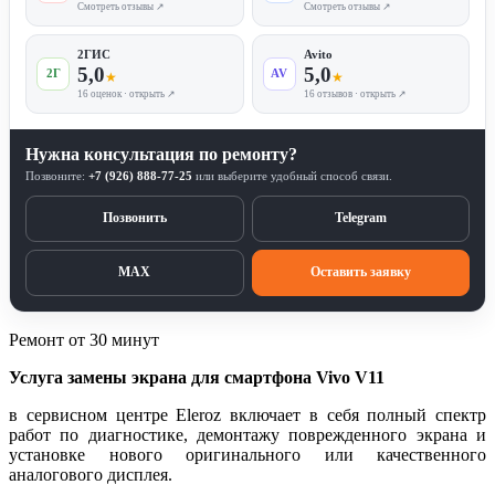
Смотреть отзывы ↗
Смотреть отзывы ↗
2ГИС
Avito
5,0
5,0
2Г
AV
★
★
16 оценок · открыть ↗
16 отзывов · открыть ↗
Нужна консультация по ремонту?
Позвоните:
+7 (926) 888-77-25
или выберите удобный способ связи.
Позвонить
Telegram
MAX
Оставить заявку
Ремонт от 30 минут
Услуга замены экрана для смартфона Vivo V11
в сервисном центре Eleroz включает в себя полный спектр
работ по диагностике, демонтажу поврежденного экрана и
установке нового оригинального или качественного
аналогового дисплея.